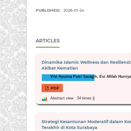
PUBLISHED:
2026-01-24
ARTICLES
Dinamika Islamic Wellness dan Resilien
Akibat Kematian
Vivi Ayusna Putri Saragih, Evi Afifah Hurriya
PDF
Abstract view : 34 times ||
Strategi Kesantunan Moderatif dalam Kom
Terakhir di Kota Surabaya