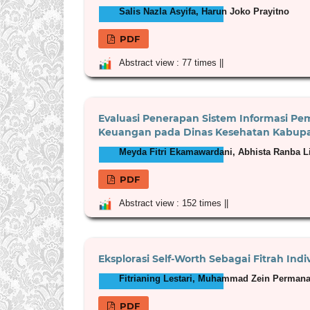
Salis Nazla Asyifa, Harun Joko Prayitno
PDF
Abstract view : 77 times ||
Evaluasi Penerapan Sistem Informasi P
Keuangan pada Dinas Kesehatan Kabup
Meyda Fitri Ekamawardani, Abhista Ranba L
PDF
Abstract view : 152 times ||
Eksplorasi Self-Worth Sebagai Fitrah In
Fitrianing Lestari, Muhammad Zein Perman
PDF