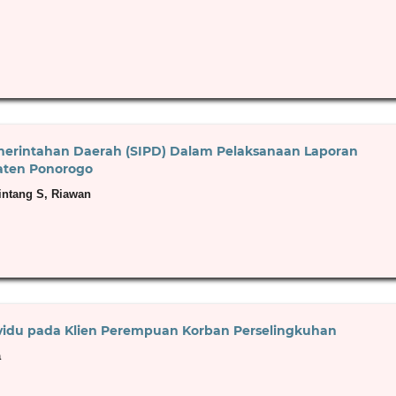
emerintahan Daerah (SIPD) Dalam Pelaksanaan Laporan
aten Ponorogo
intang S, Riawan
dividu pada Klien Perempuan Korban Perselingkuhan
a