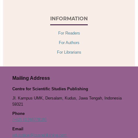
INFORMATION
For Readers
For Authors
For Librarians
Mailing Address
Centre for Scientific Studies Publishing
Jl. Kampus UMK, Dersalam, Kudus, Jawa Tengah, Indonesia
59321
Phone
(+62) 81394778186
Email
education@csspublishing.com