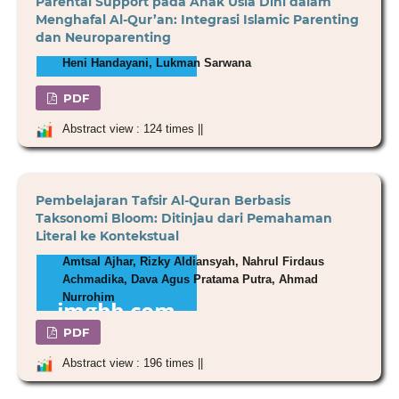
Parental Support pada Anak Usia Dini dalam
Menghafal Al-Qur’an: Integrasi Islamic Parenting
dan Neuroparenting
Heni Handayani, Lukman Sarwana
PDF
Abstract view : 124 times ||
Pembelajaran Tafsir Al-Quran Berbasis
Taksonomi Bloom: Ditinjau dari Pemahaman
Literal ke Kontekstual
Amtsal Ajhar, Rizky Aldiansyah, Nahrul Firdaus
Achmadika, Dava Agus Pratama Putra, Ahmad
Nurrohim
PDF
Abstract view : 196 times ||