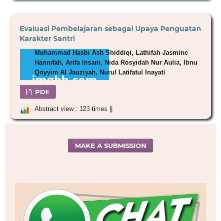
Evaluasi Pembelajaran sebagai Upaya Penguatan
Karakter Santri
Muhammad Hasbi Ash Shiddiqi, Lathifah Jasmine
Hannifah, Arifa Insani, Nida Rosyidah Nur Aulia, Ibnu
Qoyyim Al Jauziyah, Nurul Latifatul Inayati
PDF
Abstract view : 123 times ||
MAKE A SUBMISSION