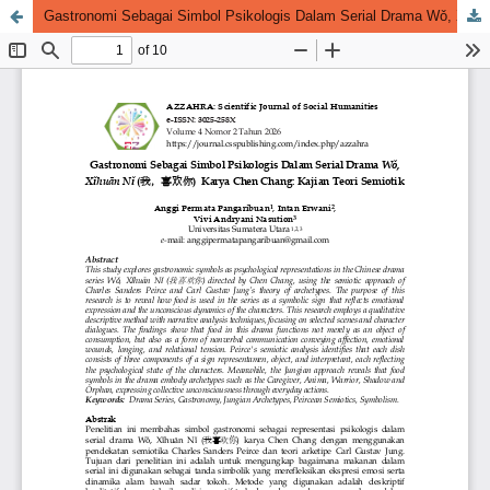
Gastronomi Sebagai Simbol Psikologis Dalam Serial Drama Wǒ, Xǐhuān Nǐ (我，喜欢你) Karya Chen Chang: Kajian Teori Semiotik